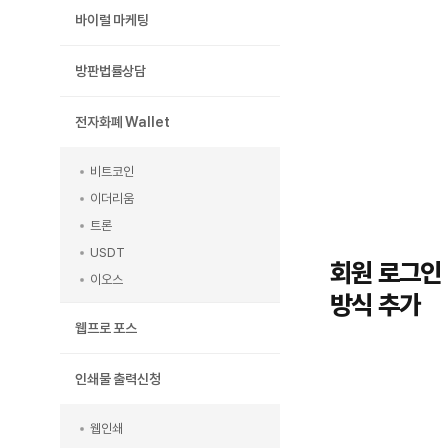
바이럴 마케팅
방판법률상담
전자화폐 Wallet
비트코인
이더리움
트론
USDT
회원 로그인
이오스
방식 추가
웹프로 포스
인쇄물 출력신청
웹인쇄