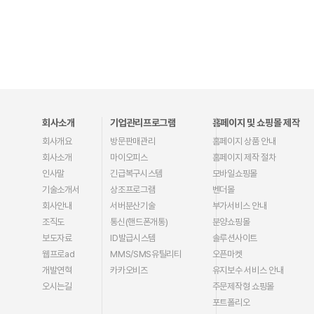
회사소개
기업관리프로그램
홈페이지 및 쇼핑몰 제작
회사개요
방문판매관리
홈페이지 상품 안내
회사소개
마이오피스
홈페이지 제작 절차
인사말
긴급복구시스템
모바일쇼핑몰
기술소개서
상조프로그램
벤더몰
회사안내
서버분산기술
부가서비스 안내
조직도
통신(핸드폰개통)
분양쇼핑몰
보도자료
ID발급시스템
솔루션사이트
웹프로ad
MMS/SMS유틸리티
오픈마켓
개발연혁
카카오비즈
유지보수 서비스 안내
오시는길
주문제작형 쇼핑몰
포트폴리오