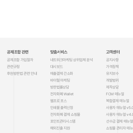
공제조합 관련
맞춤서비스
고객센터
공제조합 가입절차
네트워크마케팅 상위업체 분석
공지사항
관련규정
대시보드
가격정책
후원방판법 관련 안내
매출결제 간소화
유지보수
바이럴 마케팅
개발범위
방판법률상담
제작상담
전자화폐 Wallet
FCM 매뉴얼
웹프로 포스
복합결제 매뉴얼
인쇄물 출력신청
사용자 매뉴얼 v5.
전자화폐 결제 쇼핑몰
사용자 매뉴얼 v4.
포인트관리시스템
선수금 결제 매뉴얼
해외진출 지원
쇼핑몰 관리자 매