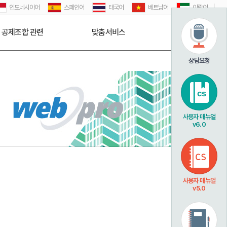
인도네시아어
스페인어
태국어
베트남어
아랍어
공제조합 관련
맞춤서비스
고객센터
상담요청
사용자 매뉴얼
v6.0
사용자 매뉴얼
v5.0